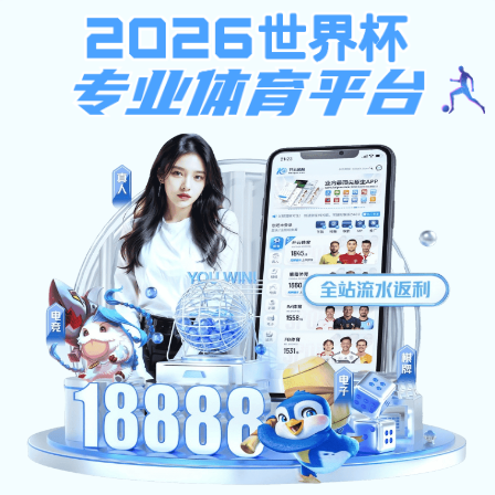
开云Kaiyun官网app下载入口
· 认证服务
开云 因你...
用心服务每一...
评论、点赞、...
体育动态
半场哨
解围数据
数据频道
6月23日巴拿马vs克罗地
亚老将作用
在国际足坛的星河中，有些名字注定与“传奇”
二字相连。当巴拿马与克罗地亚在6月23日的
绿茵场上相遇，时间的指针拨向了中北美与欧
洲足球的对话。尽管巴拿马队并非传统豪强，
但他们的拼劲与速度足以让任何对手心悸。而