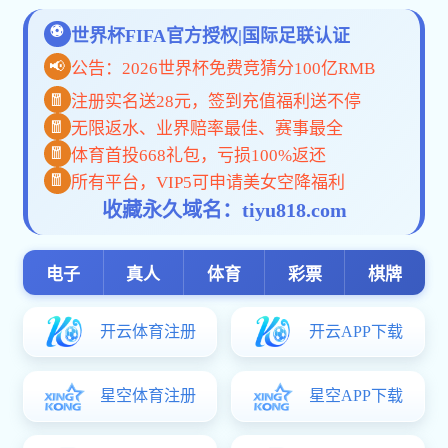
克罗地亚，这支在2018年世界杯上掀起惊艳
风暴的“格子军团”，如今正面临阵容老化的困
境。这场对决的核心焦点，远不止于胜负本
身，而是一场关于“老将”的哲学辩论——经验
与体能之间的平衡，究竟能撑起怎样的雄心？
伴随着球迷的期待，一场充满未知数的较量即
将展开：克罗地亚那些早已年过三十的支柱球
员，能否以智慧与冷静克制巴拿马的生猛冲
击？
在克罗地亚阵中，莫德里奇、佩里西奇等老将
早已不是秘密武器，而是国家足球的图腾。莫
德里奇，这位皇马的中场大脑，已接近40岁
高龄，但他在场上的视野与传球精度堪称教科