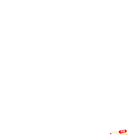
6月24日波黑对卡塔尔助攻热门
在足球的世界里，有些比赛注定会成为经典，而有
些对决则充满了戏剧性...
2026-07-13
2026世界杯云代尔迎战美国带球推进是否
2026年世界杯的号角尚未吹响，但一场足以撼动足
坛格局的对抗已经在...