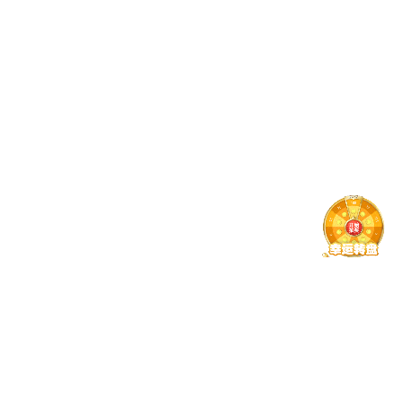
乌兹别克斯坦对葡萄牙K组赔率走
下一篇：
厄瓜多尔核心恩纳瓦伦西亚社媒热
猜你喜欢
巴列卡诺新赛季课题：如何处理前腰
篮下被保护
接球区域
决哪些问
当西甲赛场上的“闪电”巴列卡诺在新赛季的
当篮球场上最