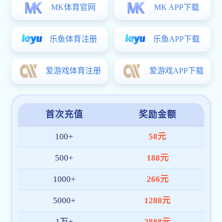
除了技术掌控，克罗地亚老将的心理素质在世
界杯舞台上更具特殊价值。世界杯比赛往往充
斥着高强度对抗与突如其来的变故，而老将们
经历过太多生死战。2018年，克罗地亚连续
三场加时赛杀入决赛的历程，堪称现代足球的
心理韧性教材。巴拿马的世界杯经验相对匮
乏，虽然他们在美洲赛场积累过硬仗经历，但
面对克罗地这种级别的“老江湖”，稚嫩的心理
极易在关键时刻犯错。这让人联想到2018年
世界杯阿根廷对阵法国的比赛——德尚的球队
用速度冲击阿根廷老将，而克罗地亚的应对策
略可能截然不同。他们或许会在上半场主动回
收，让巴拿马控球，再用反击摧毁对手的防
线。体能分配是另一个关键维度。巴拿马擅长