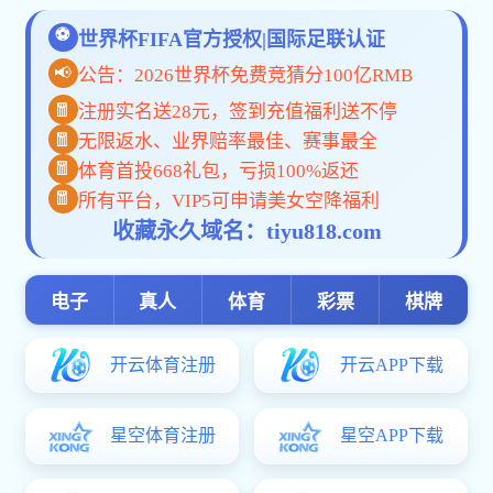
的进攻对决。最终，凭借恩昆库一记精妙的弧
线兜射，切尔西以1-0险胜对手，用一场硬仗
巩固了联赛排名。这场比赛不仅是战术的较
量，更是球星个人能力的终极展现，而恩昆库
的制胜一击，注定会成为本轮赛事的热议话
题。
从比赛第一分钟起，双方就毫无保留地亮出攻
击阵型。切尔西主帅延续了近期的激进打法，
前场压迫强度惊人，斯特林在边路反复冲刺，
穆德里克则在内切寻找机会。西汉姆联同样不
甘示弱，在赖斯离队后，球队反而释放了更多
进攻潜能。鲍文与库杜斯在两侧不断穿插，中
场帕奎塔的精准长传屡次撕开蓝军防线。这种