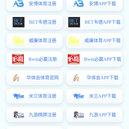
“你不让我，我不让你”的对攻格局，让整场比
赛始终处于高速运转中，球迷们几乎来不及喝
一口水，就得为下一次险情屏息凝神。
上半场第23分钟，切尔西率先发难。斯特林
在右路接球后突然变向，甩开防守球员后横传
中路，雅克松抢点射门但被西汉姆门将神勇扑
出。铁锤帮随即发动快速反击，鲍文带球狂奔
大半场，起脚远射击中立柱。双方门将成为上
半场最忙碌的人，接连扑出多个必进球。中场
结束时，比分依然是0-0，但场上球员的每一
次触球都彰显着这场“欧冠对攻”的残酷本质
——谁先犯错，谁就可能输掉比赛。
下半场易边再战，切尔西明显提升了传控质