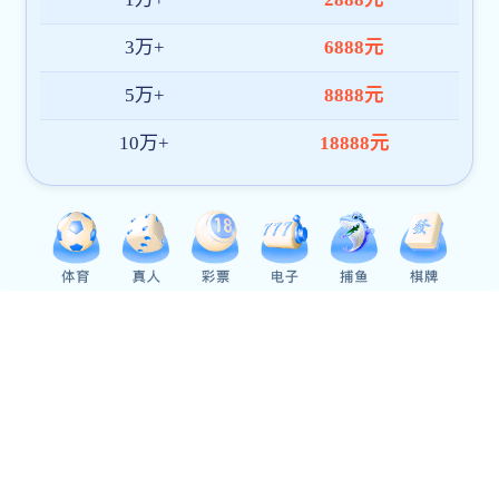
打击。作为同城死敌，他们原本希望在这场比
赛中证明自己，却成为了格瓦迪奥尔高光时刻
的背景板。从回放镜头可以看到，瑞士门将在
皮球入网后的表情充满了无奈与不甘，他甚至
没有做出太多的扑救动作，因为那脚射门的角
度实在太过刁钻。不过，瑞士队也展现了传统
强队的韧性，在随后的比赛时间里，他们发起
了多次有效反击，只是最终未能改写比分。这
场较量，最终以格瓦迪奥尔的一锤定音而告
终，但两队在场上的激烈对抗，却让球迷们大
呼过瘾。
纵观整场比赛，格瓦迪奥尔的发挥堪称完美。
除了那粒世界波之外，他在防守端同样表现出