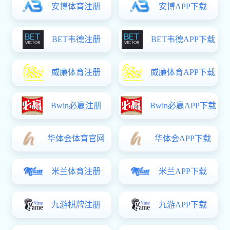
到射门仅仅用了三秒，却让全场观众屏息凝
神。
为何这粒进球能引发如此高的关注？原因在于
格瓦迪奥尔与瑞士队之间有着特殊的渊源。在
俱乐部层面，格瓦迪奥尔所在的球队与瑞士某
支劲旅是同城死敌，两队每次交锋都火药味十
足。这种恩怨延伸到国家队赛场，使得本场比
赛充满了额外的看点。格瓦迪奥尔的世界波，
不仅是在世界杯上证明了自己的价值，更是在
同城死敌面前完成了一次有力的回击。比赛结
束后，赛场内外掀起了对格瓦迪奥尔世界波的
高燃回看热潮，球迷们在社交媒体上反复播放
这一进球，讨论其精彩程度是否足以提前预定
本届世界杯最佳进球。