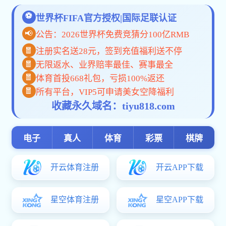
他对面的瑞士队，作为同城死敌，在那一刻所
承受的心理冲击可想而知。回看这一幕，每一
个细节都值得反复品味，每一帧画面都充满了
戏剧性的张力。
这粒世界波出现在比赛进行到下半场中段。当
时双方陷入胶着，场面一度沉闷。格瓦迪奥尔
在后场得球后，没有丝毫犹豫，他带球向前推
进，面对瑞士队两名防守球员的包夹，他巧妙
地利用身体护住皮球，随后突然变向闪出射门
角度。就在所有人都以为他会选择传球时，这
位克罗地亚后卫却抡起右脚，皮球划出一道诡
异的弧线，绕过瑞士门将的指尖，重重砸在横
梁下沿弹入网窝。整个过程行云流水，从启动