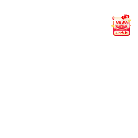
2026世界杯莱奥迎战刚果金远射选择是否
当足球的星光照耀在2026年世界杯的绿茵场上，葡
萄牙与刚果金的对决...
2026-07-13
佩德里面对佛得角能否稳定中场节奏赛前