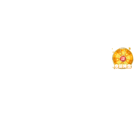
猜你喜欢
巴列卡诺新赛季课题：如何处理前腰
篮下被保护
接球区域
决哪些问
当西甲赛场上的“闪电”巴列卡诺在新赛季的
当篮球场上最
战术板上反复描摹进攻...
——成功封锁了
08-07 04:45
08-07 04:06