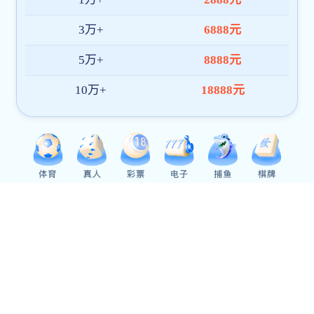
空间。这意味着，加克波在小组赛中不必承受
孤军奋战的巨大压力，他有机会在队友的掩护
下，找到最舒适的接球区域。预测显示，他极
有可能在对方防线体能下降的下半场发挥出更
大威力。例如在对阵卡塔尔的比赛中，东道主
虽然斗志旺盛，但其防守经验与整体协同性可
能稍逊一筹。加克波的变向加速与远射能力，
在这种相对开放的比赛中将如鱼得水。此外，
他近几个赛季在埃因霍温展现出的助攻能力，
也将为荷兰队提供多元化的攻击选择。如果他
能在小组赛首轮对阵塞内加尔的强强对话中迅
速找到进球感觉，那么这将极大缓解他的心理
压力，并为一整届赛事奠定良好基调。