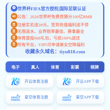
赋，而当他身披橙衣军团战袍，站在世界杯这
一全球瞩目的最高舞台上时，外界对他能否延
续火热状态的讨论便从未停歇。荷兰队历来不
缺少才华横溢的攻击手，但在后罗本时代，球
队始终在寻找一位能够在关键时刻一剑封喉的
稳定得分点。加克波的崛起，仿佛为这支以整
体著称的球队注入了新的锐气。本文并非要进
行冗长的战术复盘，而是试图基于小组赛的赛
程特性与对手分析，进行一次关于加克波世界
杯小组赛临场发挥的预测，探究这位荷兰新星
究竟能在世界杯的赛场上掀起怎样的波澜。
首先，我们必须审视荷兰队所在小组的竞争格
局。作为第二档球队，荷兰队与塞内加尔、厄