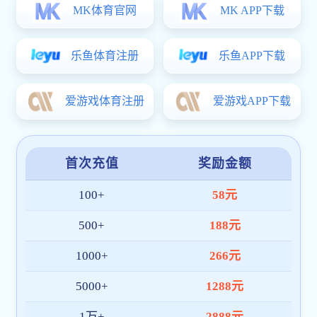
能力。在面对塞内加尔这样身体对抗极强、但
或许因核心缺阵导致防守体系出现短暂混乱的
球队时，加克波的灵活性很有可能成为破局的
关键。而对阵厄瓜多尔，防守端的跑动能力会
极大限制他的拿球空间，这恰恰是他向世界证
明自己无球跑动与门前嗅觉的绝佳机会。
其次，从荷兰队整体的战术体系来看，范加尔
的调教为加克波的世界杯小组赛临场发挥提供
了坚实的基础。范加尔麾下的荷兰队虽不以华
丽的攻势足球著称，但其严密的防守反击体系
与高效的进攻转换，恰好能最大化发挥加克波
的速度优势。在阵中，加克波并非唯一的核心
攻击点，德佩的持球吸引、克拉森的后插上以
及边翼卫的助攻，都会为他创造出一定的冲刺