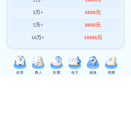
澳大利亚NBL联防下破局先看球权分配
在澳大利亚NBL的赛场上，当对手摆出铁桶阵般的联
防时，许多球队往往会陷入盲目出手的泥潭...
2026-08-07