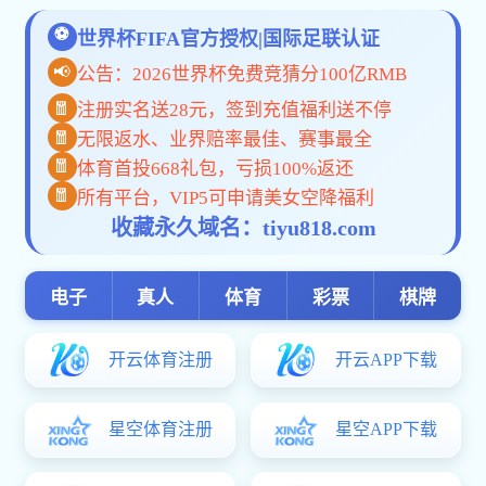
都不由自主地汇聚到一个核心问题：这位才华
横溢的中场指挥官，究竟能否在对抗厄瓜多尔
这支南美劲旅的比赛中，完成那些决定胜负的
关键传球与精准拦截？这不仅是一场战术的博
弈，更是一次数据的较量，一次对巴库纳全能
属性的终极拷问。
巴库纳，这位在俱乐部赛事中早已证明自己价
值的球员，其比赛风格兼具古典前腰的灵性与
现代B2B中场的硬度。他对于比赛节奏的掌
控，如同一位老练的舵手，总能在风浪中找到
最平稳的航线。尤其是在面对厄瓜多尔这样一
支以身体对抗和快速反击著称的球队时，他的
传球视野和拦截预判显得尤为重要。厄瓜多尔