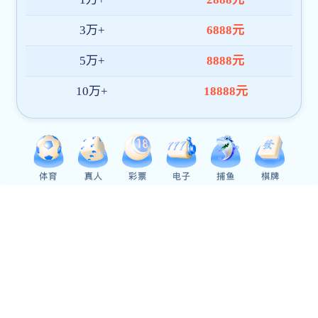
域。拦截数据背后，反映的是他的预判能力和
位置感。厄瓜多尔的中前场球员喜欢利用身体
倚靠对手后转身突破，这就对巴库纳的对抗能
力和脚下频率提出了极高要求。他能否在第一
时间通过精准的卡位或出脚，切断对方与锋线
队员的联系，将直接决定厄瓜多尔的反击是否
能顺利起飞。如果巴库纳能完成至少2次有效
拦截，并且在拦截后迅速转化为有威胁的进攻
推进，那么他就能彻底打乱厄瓜多尔的战术部
署，成为比赛节奏的真正主宰。
进一步深入分析，巴库纳在这场比赛中的数据
看点，绝不仅仅是单纯的“传球数”或“抢断
数”，而是两者之间的联动关系。一个典型的
数据模型显示，当巴库纳的单场传球成功率略