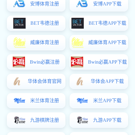
的中场往往绞杀能力极强，他们习惯于利用凶
悍的逼抢迫使对手犯错，然后在由守转攻的瞬
间制造杀机。因此，巴库纳此役不仅需要承担
起组织进攻的重任，更要在防守端筑起第一道
屏障，这其中的数据看点，堪称本场比赛最精
彩的隐藏剧本。
让我们先从“关键传球”这一数据维度切入。所
谓关键传球，是指那些直接为队友创造出射门
机会的传球。在巴库纳的职业生涯中，他场均
关键传球次数长期维持在1.8次至2.5次之间，
这一数据在顶级联赛的中场球员中已是佼佼
者。然而面对厄瓜多尔，这一数据的含金量将
被无限放大。厄瓜多尔的防守阵型紧凑，边后
卫助攻能力极强，这使得巴库纳在尝试穿透性