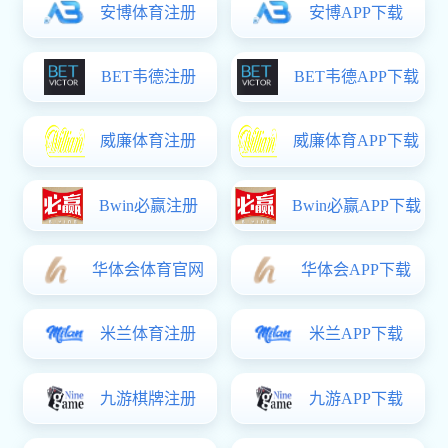
高位逼抢，重点限制瑞典队的出球点，尤其是
双后腰的传球路线。反观瑞典队，他们拥有北
欧球队标志性的身高优势和头球能力。上半场
很可能是瑞典队的“试探期”，他们需要通过边
路传中来检验突尼斯三中卫或四后卫体系的防
空能力。伊萨克与库卢塞夫斯基的游弋，将是
瑞典撕开防线的尖刀。瑞典队的定位球战术，
尤其是角球和任意球，极有可能在上半场成为
破门的关键武器。换言之，前三十分钟的控球
率或许并不重要，谁能先打破平衡，谁就能掌
握心理上的主动权。
其次，核心球员的临场发挥，尤其是队内领袖
的“回应能力”，这本场比赛上半场的“X因素”。
突尼斯前场的灵魂人物，是那个身披10号战