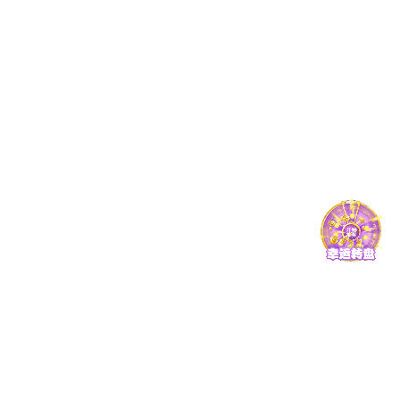
胡斯蒂尼亚诺面对科特迪瓦防线远
下一篇：
奈马特面对阿根廷防线远射选择是
猜你喜欢
巴列卡诺新赛季课题：如何处理前腰
篮下被保护
接球区域
决哪些问