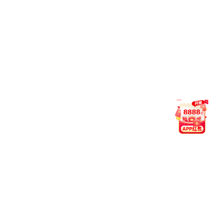
2026年世界杯的号角尚未吹响，但一场足以撼动足
坛格局的对抗已经在...
2026-07-13
2026世界杯莱奥迎战刚果金远射选择是否
当足球的星光照耀在2026年世界杯的绿茵场上，葡
萄牙与刚果金的对决...
2026-07-13