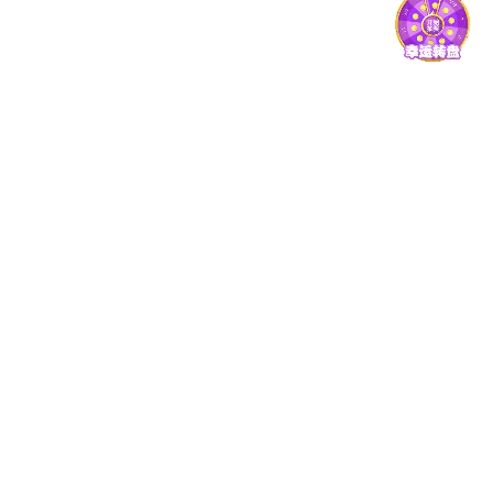
延伸阅读
K组刚果金vs乌兹别克斯坦冷门预警数据
世界杯预选赛的舞台上，总有一些看似强弱分明的