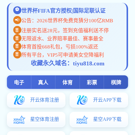
性；另一边则是南美足坛的老牌劲旅，两届冠
军得主乌拉圭，拥有厚重的历史底蕴和钢铁般
的意志。这不仅仅是新军与豪强的碰撞，更是
两种截然不同足球哲学在战术板上的正面交
锋。佛得角能否用速度和灵活性撕开乌拉圭的
防线？而乌拉圭又该如何用经验和纪律性遏制
对手的冲击？让我们深入解析这场“战术博
弈”。
首先，我们必须承认，乌拉圭在纸面实力上占
据绝对优势。从戈丁、苏亚雷斯时代过渡到如
今的努涅斯、巴尔韦德领衔，乌拉圭的战术核
心从未改变：稳固防守、高强度对抗、以及高
效的反击。在2026世界杯的战术板中，乌拉