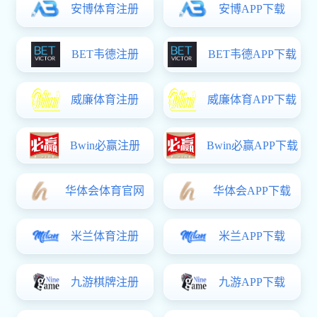
圭极大概率会延续其标志性的4-4-2或4-3-3阵
型。关键在于中场的绞杀能力——巴尔韦德和
乌加特的组合，将是阻断佛得角进攻的第一道
铁闸。乌拉圭的战术逻辑很清晰：利用边后卫
的套边插上，为努涅斯提供传中球；同时，一
旦前场丢球，立刻转为高位逼抢，不给佛得角
组织起有效攻势的空间。这种“窒息式”压迫，
正是南美传统强队对付“世界杯新人”的惯用手
段，其战术纪律性和实战经验，是佛得角短期
内难以复制的。
然而，佛得角的挑战绝非毫无胜算。这支“加
勒比海蓝鲨”的优势恰恰在于其不确定性。他
们的球员大多效力于欧洲低级别联赛或葡萄牙
联赛，技术虽不细腻，但身体素质极佳，冲刺