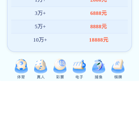
圭这场对决的真正变数，在于心态的博弈。对
于乌拉圭而言，面对一个“神秘之师”，最忌讳
的就是轻敌或急躁。如果他们开场就压上进
攻，反而可能暴露出巨大的后防空虚。而对于
佛得角来说，首次参加世界杯的紧张感与荣誉
感，可能转化为超常发挥的肾上腺素，也可能
导致失误频发。在战术板上，乌拉圭需要做的
不是用花哨的进攻取悦观众，而是用最务实的
方式先消耗对手的锐气。比如，通过定位球战
术——这是南美球队的传统优势——利用戈丁
或阿劳霍的高点优势，在角球或任意球中制造
威胁。一旦取得领先，乌拉圭就会切换回“大
保健”模式，放缓节奏，用控球折磨对手的心
理防线。