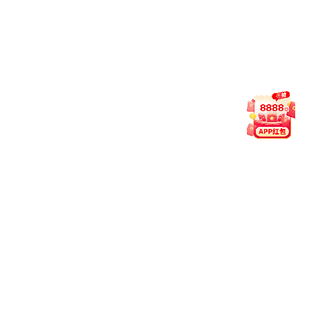
6月17日克罗地亚英格兰赛前盘口判断
2018年俄罗斯世界杯的半决赛舞台上，克罗地亚与
英格兰的这场巅峰对...
2026-07-12