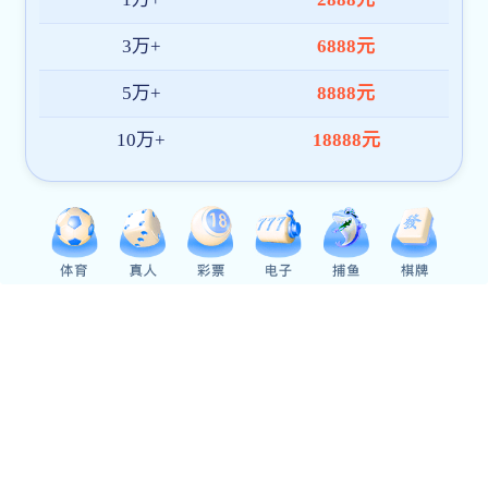
反观伊朗，客场压力正在以一种更隐蔽的方式
侵蚀他们的王朝。亚洲足球的竞争格局早就不
再由一家独大。日本、韩国、澳大利亚、沙
特，哪个不是虎视眈眈？伊朗队引以为傲的身
体优势正在被全球化的足球战术解构。更可怕
的是，伊朗足球内部出现了一种“血统危机”
——旅欧球员与本土球员之间的信任裂痕，老
将对于战术话语权的垄断，以及球迷对“永远
差一口气”的忍耐极限。当新西兰全白军团带
着一张白纸般的纯粹踏上客场时，伊朗背负的
却是过去二十年所有功亏一篑的烙印。这种看
不见的客场压力，比任何真实的哨声都更摧残
人的意志。