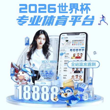
开云Kaiyun官网app下载入口
· 认证服务
开云 因你...
用心服务每一...
评论、点赞、...
体育动态
半场哨
解围数据
数据频道
葡萄牙vs乌兹别克斯坦赛
前赔率提醒
世界杯预选赛的烽火即将点燃一场引人瞩目的
对决，葡萄牙与乌兹别克斯坦的赛前赔率如同
一枚投入湖面的石子，在球迷与投注者心中激
起层层涟漪。当“五盾军团”的豪华阵容遇上中
亚狼的坚韧防线，博彩公司开出的数据不仅是