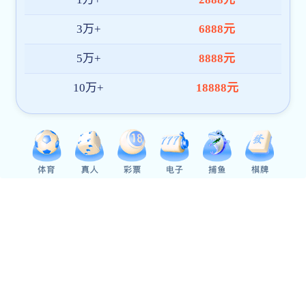
乌兹别克斯坦的核心球员如肖穆罗多夫，虽在
亚洲赛场称雄，但面对欧洲顶级防线，其个人
能力的短板将被放大。然而，足球比赛从不完
全由纸面实力决定，战术博弈与临场心态的权
重，往往会在赔率未标明的角落悄然释放能
量。
投注策略层面，赔率提醒的智慧在于“反人性”
思考。主流市场追捧葡萄牙大胜，但“输半博
全”的价值观或许更具吸引力。让球玩法中，
葡萄牙-2.5的赔付率高达0.95，看似丰厚的回
报背后，是对进攻效率的严苛检验。乌兹别克
斯坦近10场比赛，仅有一次净负超过两球（0-
3负于伊朗），这组数据揭示了一个反直觉的
事实：中亚狼的抗压能力常被低估。与此同