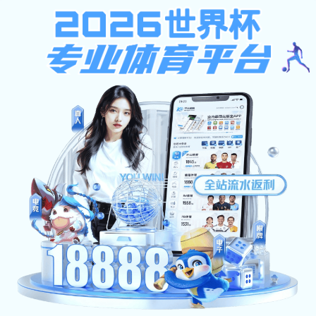
开云Kaiyun官网app下载入口
· 认证服务
开云 因你...
用心服务每一...
评论、点赞、...
体育动态
半场哨
解围数据
数据频道
苏塔面对巴拉圭防线关键
传球能否出现首发判断
在世界杯的宏大叙事中，每一个细微的战
术博弈都可能成为决定球队命运的转折点。当
东欧劲旅斯洛文尼亚遭遇南美铁血之师巴拉
圭，聚光灯并非只聚焦于锋线杀手的致命一
击，而是一盏独特的战术小灯——苏塔。这位