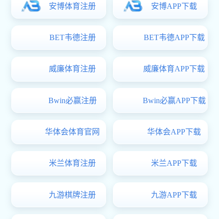
的球员而言，这无异于一座由血肉与战术堆砌
的迷宫。他必须在电光石火间，从那看似密不
透风的缝隙中，寻找通往球门的捷径。这不仅
仅是一次传球尝试，更是对比赛阅读能力、脚
下技术以及心理抗压能力的极致考验。
首发判断，这个词在此刻显得尤为沉重。
苏塔能否首发，决定了斯洛文尼亚的战术板是
保守还是激进。如果他坐上替补席，意味着教
练更倾向于稳固防守，等待反击中的零星机
会。但若他出现在首发十一人中，那么整个球
队的进攻重心将向他的双脚倾斜。苏塔的跑位
习惯、传球路线乃至偶尔的盘带推进，都将成
为瓦解巴拉圭密集防守的利器。然而，风险也
随之而来：一旦苏塔被对手重点盯防，他在中