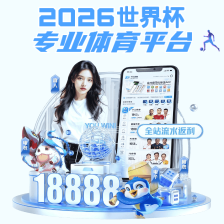
开云Kaiyun官网app下载入口
· 认证服务
开云 因你...
用心服务每一...
评论、点赞、...
体育动态
半场哨
解围数据
数据频道
法国vs伊拉克2026世界
杯淘汰赛前景
2026年美加墨世界杯的号角尚未吹响，但一
场潜在的豪门与新锐之间的对话，已经让全球
球迷的肾上腺素开始飙升。当高卢雄鸡法国
队，遇上阔别顶级舞台多年的伊拉克雄狮，这
场看似实力悬殊的淘汰赛对决，实则暗藏着改