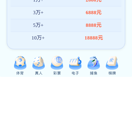
其次，是中场绞杀。法国队的楚阿梅尼与拉比
奥需要面对伊拉克工兵型中场的“兑子”战术。
如果伊拉克能用犯规和身体对抗打断法国的传
球节奏，将比赛拖入泥潭，那么高卢雄鸡的技
术优势将大打折扣。最后，是核心球员的瞬间
闪光。在胶着时刻，是姆巴佩的千里走单骑，
还是伊拉克某位无名英雄的天外飞仙？这种个
人英雄主义，往往是决定2026世界杯淘汰赛
走向最关键的砝码。
从博彩公司到主流媒体，几乎一致看好法国队
轻松晋级。但足球世界中，数据永远无法衡量
一颗冠军的心。伊拉克的“黑马成色”并非凭空
捏造，他们在面对强敌时展现出的韧性与战术
执行力，已经证明了他们拥有搅局的资格。如