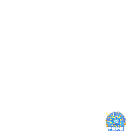
巴列卡诺新赛季课题：如何处理前腰
篮下被保护
接球区域
决哪些问
当西甲赛场上的“闪电”巴列卡诺在新赛季的
当篮球场上最
战术板上反复描摹进攻...
——成功封锁了
08-07 04:45
08-07 04:06