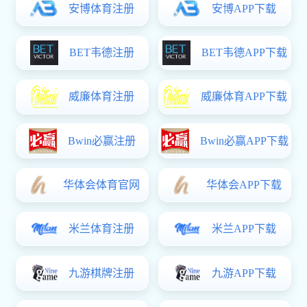
淘汰赛的常客，他们深知如何在高压下保持节
奏，如何用最小的代价拿下胜利。然而，隐患
同样存在：过度的自信有时会演变为傲慢，面
对伊拉克这种擅长“玩命”的球队，一旦开场陷
入僵局，法国队的耐心将受到严峻考验。
反观伊拉克，这支在亚洲足坛早已证明过自己
（2007年亚洲杯冠军）的队伍，正以改写历
史的姿态重回全球视野。如果说法国队是交响
乐，那么伊拉克就是一支充满原始气息的战
鼓。他们的足球哲学简洁而有效：跑不死、抢
得凶、定位球精准。在2026世界杯的预选赛
与热身赛中，伊拉克展现了惊人的纪律性与抗
压能力。面对技术流的法国队，伊拉克教练组
必然会祭出“太极战术”——放弃控球，全员退