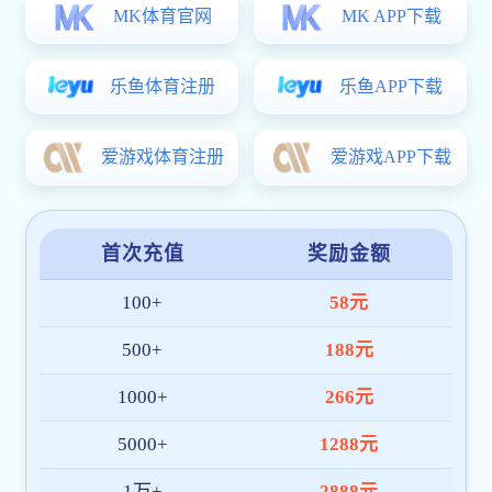
入了现代足球的快速传导与压迫。他们的首发
看点集中在中场的绞杀能力与锋线终结者的选
择。效力于英超的绍切克依然是中场的定海神
针，他的后插上头球与禁区抢点能力，是对韩
国队防线最大的考验。与他搭档的很可能是一
位技术型中场，负责串联和组织，确保球队在
夺回球权后能迅速找到进攻支点。锋线上，捷
克队大概率会使用双前锋战术，利用身高超过
1米9的强点吸引防守，为身旁速度更快、嗅
觉更灵敏的搭档创造第二落点的机会。捷克队
的战术核心在于用身体优势碾压对手，并通过
高强度的身体对抗打乱韩国队的比赛节奏。面
对韩国队灵活的后防线，捷克队的边路传中质
量与定位球战术将是他们打破僵局的最强武