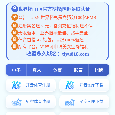
球的坚韧与速度，捷克队则扛着东欧铁骑的硬
度与传承。两队赛前的首发阵容猜想，如同精
心编排的戏剧序章，每一个位置的人选都暗藏
玄机，预示着这场比赛的走向与胜负手。本文
将深入剖析这场焦点战役的赛前看点，为您解
读那张决定命运的首发名单背后的逻辑与悬
念。
首当其冲的看点，无疑是韩国队“亚洲一哥”孙
兴慜的战术定位。作为球队的绝对核心与精神
领袖，孙兴慜在2026年的状态仍是韩国足球
的晴雨表。围绕他的边路突击能力，主教练极
有可能祭出4-2-3-1阵型，让孙兴慜在左路自
由游弋，利用其标志性的内切射门或下底传中