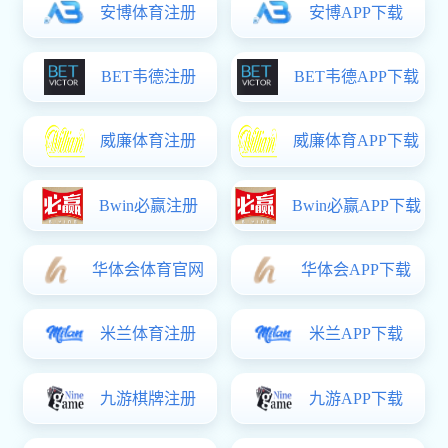
妙的团队配合，撕开了上海海港的防线，皮球
以刁钻的角度飞向球门死角，整个球场仿佛都
屏住了呼吸。就在海港球迷心悬一线之际，颜
骏凌如同猎豹般飞身扑出，他的指尖虽然未能
碰到皮球，但凭借惊人的反应速度和门线技
术，他迅速调整身体，在球即将整体越过门线
的那一刹那，用脚将球解围。这次门线解围，
不仅挽救了球队，更彻底点燃了海港球迷的热
情，看台上爆发出震耳欲聋的欢呼声。
实际上，颜骏凌的这次神勇表现，只是他在整
场比赛中出色发挥的一个缩影。作为中国国家
队和上海海港的双料主力门将，他早已习惯了
在压力下证明自己。面对北京国安锋线球员的
轮番冲击，颜骏凌始终保持高度专注，无论是