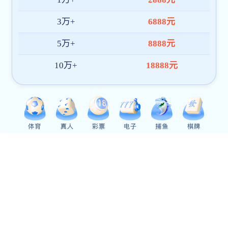
度极快，每一次攻入到对方三十米区域，都伴
随着全场球迷的呐喊声。在这个过程中，颜骏
凌的门线解围仿佛成为了比赛的“按钮”，它让
海港全队的心态变得更加平稳，同时也给对手
施加了无形的心理压力——连这样的必进球都
无法攻破海港的大门，进球谈何容易？
下半场的比赛更加白热化，体能的下滑和战术
的博弈交织在一起。北京国安显然在更衣室进
行了针对性的部署，他们的边路进攻变得更为
直接，传中球的落点也极具威胁。上海海港的
边后卫承受了巨大的防守压力，几次险些被对
手利用头球攻门。但每当皮球飞向球门区域，
颜骏凌总能出现在最危险的位置。他的出击时
机把握得恰到好处，几次双拳将球击出危险