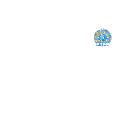
阿方索戴维斯百科：职业生涯包含哪
伊拉克与挪
些青训时
选择值
在足球的世界里，天赋异禀的少年总是能迅
在世界杯预选
速抓住人们的眼球，但真正能...
往被定义为“晋级
08-07 03:33
08-07 03:31
延伸阅读